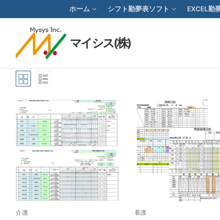
コ
ホーム
シフト勤夢表ソフト
EXCEL
ン
テ
マイシス(株)
ン
ツ
へ
ス
キ
ッ
プ
介護
看護