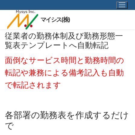
コ
ン
テ
マイシス(株)
ン
ツ
従業者の勤務体制及び勤務形態一
へ
覧表テンプレートへ自動転記
ス
キ
面倒なサービス時間と勤務時間の
ッ
転記や兼務による備考記入も自動
プ
で転記されます
各部署の勤務表を作成するだけ
で