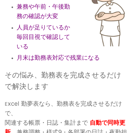
兼務や午前・午後勤
務の確認が大変
人員が足りているか
毎回目視で確認して
いる
月末は勤務表対応で残業になる
その悩み、勤務表を完成させるだけ
で解決します
xcel 勤夢表なら、勤務表を完成させるだけ
E
で、
関連する帳票・日誌・集計まで
自動で同時更
新
。
兼務調整・様式9・各部署の日誌・夜勤担