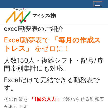
コ
ン
テ
マイシス(株)
ン
ツ
excel勤夢表のご紹介
へ
Excel勤夢表で
「毎月の作成ス
ス
キ
トレス」
をゼロに！
ッ
プ
人数150人・複雑シフト・記号/時
間帯別集計にも対応。
Excelだけで完結できる勤務表で
す。
その作業を
「1回の入力」
で終わらせる勤務表
があります。